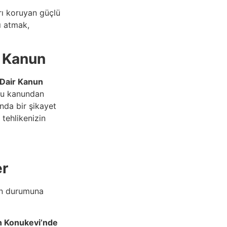
rı koruyan güçlü
ı atmak,
ı Kanun
 Dair Kanun
 Bu kanundan
nda bir şikayet
tehlikenizin
er
in durumuna
n Konukevi’nde