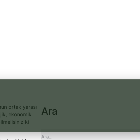
mun ortak yarası
Ara
lojik, ekonomik
lmelisiniz ki