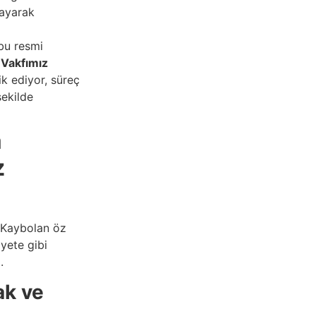
rayarak
u resmi
a
Vakfımız
k ediyor, süreç
şekilde
a
z
. Kaybolan öz
yete gibi
.
ak ve