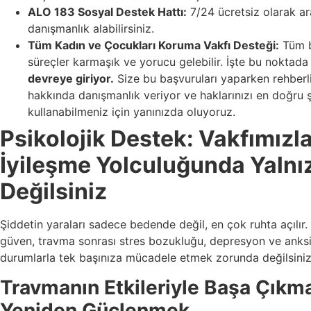
ALO 183 Sosyal Destek Hattı:
7/24 ücretsiz olarak a
danışmanlık alabilirsiniz.
Tüm Kadın ve Çocukları Koruma Vakfı Desteği:
Tüm b
süreçler karmaşık ve yorucu gelebilir. İşte bu noktad
devreye giriyor.
Size bu başvuruları yaparken rehberli
hakkında danışmanlık veriyor ve haklarınızı en doğru 
kullanabilmeniz için yanınızda oluyoruz.
Psikolojik Destek: Vakfımızl
İyileşme Yolculuğunda Yalnı
Değilsiniz
Şiddetin yaraları sadece bedende değil, en çok ruhta açılır
güven, travma sonrası stres bozukluğu, depresyon ve anksi
durumlarla tek başınıza mücadele etmek zorunda değilsiniz
Travmanın Etkileriyle Başa Çıkm
Yeniden Güçlenmek