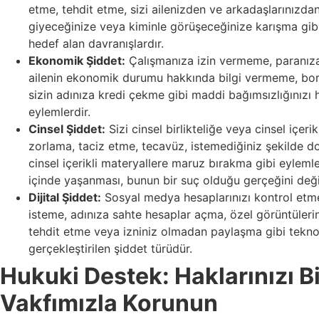
etme, tehdit etme, sizi ailenizden ve arkadaşlarınızda
giyeceğinize veya kiminle görüşeceğinize karışma gibi 
hedef alan davranışlardır.
Ekonomik Şiddet:
Çalışmanıza izin vermeme, paranız
ailenin ekonomik durumu hakkında bilgi vermeme, b
sizin adınıza kredi çekme gibi maddi bağımsızlığınızı 
eylemlerdir.
Cinsel Şiddet:
Sizi cinsel birlikteliğe veya cinsel içeri
zorlama, taciz etme, tecavüz, istemediğiniz şekilde 
cinsel içerikli materyallere maruz bırakma gibi eylemler
içinde yaşanması, bunun bir suç olduğu gerçeğini değ
Dijital Şiddet:
Sosyal medya hesaplarınızı kontrol etme, 
isteme, adınıza sahte hesaplar açma, özel görüntülerin
tehdit etme veya izniniz olmadan paylaşma gibi teknolo
gerçekleştirilen şiddet türüdür.
Hukuki Destek: Haklarınızı Bi
Vakfımızla Korunun