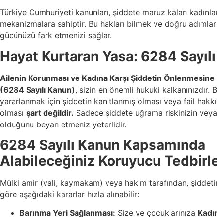
Türkiye Cumhuriyeti kanunları, şiddete maruz kalan kadınla
mekanizmalara sahiptir. Bu hakları bilmek ve doğru adımlar
gücünüzü fark etmenizi sağlar.
Hayat Kurtaran Yasa: 6284 Sayıl
Ailenin Korunması ve Kadına Karşı Şiddetin Önlenmesine
(6284 Sayılı Kanun)
, sizin en önemli hukuki kalkanınızdır.
yararlanmak için şiddetin kanıtlanmış olması veya fail hakkı
olması
şart değildir.
Sadece şiddete uğrama riskinizin veya 
olduğunu beyan etmeniz yeterlidir.
6284 Sayılı Kanun Kapsamında
Alabileceğiniz Koruyucu Tedbirl
Mülki amir (vali, kaymakam) veya hakim tarafından, şiddet
göre aşağıdaki kararlar hızla alınabilir:
Barınma Yeri Sağlanması:
Size ve çocuklarınıza
Kadı