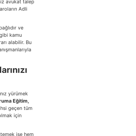
iz avukat talep
roların Adli
bağlıdır ve
 gibi kamu
ı alabilir. Bu
anışmanlarıyla
arınızı
lnız yürümek
ruma Eğitim,
ahsi geçen tüm
olmak için
istemek ise hem