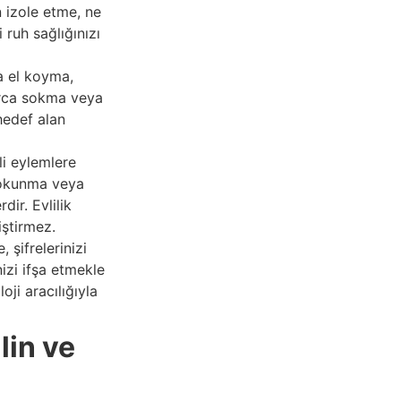
n izole etme, ne
ruh sağlığınızı
a el koyma,
orca sokma veya
hedef alan
kli eylemlere
dokunma veya
dir. Evlilik
iştirmez.
şifrelerinizi
izi ifşa etmekle
ji aracılığıyla
lin ve