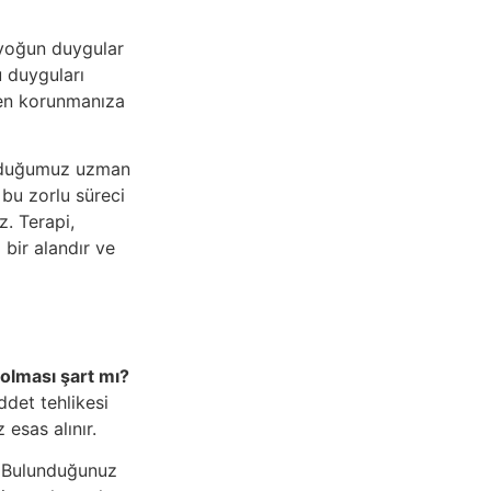
 yoğun duygular
u duyguları
den korunmanıza
olduğumuz uzman
 bu zorlu süreci
z. Terapi,
bir alandır ve
l olması şart mı?
ddet tehlikesi
esas alınır.
Bulunduğunuz