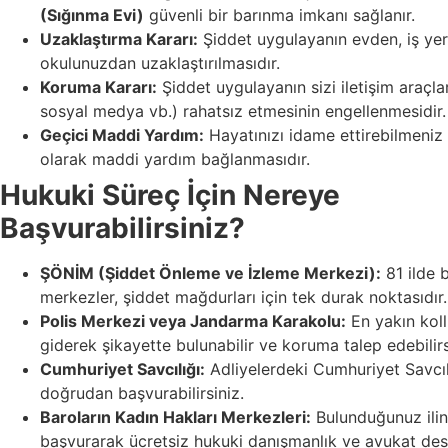
(Sığınma Evi)
güvenli bir barınma imkanı sağlanır.
Uzaklaştırma Kararı:
Şiddet uygulayanın evden, iş yer
okulunuzdan uzaklaştırılmasıdır.
Koruma Kararı:
Şiddet uygulayanın sizi iletişim araçlar
sosyal medya vb.) rahatsız etmesinin engellenmesidir.
Geçici Maddi Yardım:
Hayatınızı idame ettirebilmeniz 
olarak maddi yardım bağlanmasıdır.
Hukuki Süreç İçin Nereye
Başvurabilirsiniz?
ŞÖNİM (Şiddet Önleme ve İzleme Merkezi):
81 ilde 
merkezler, şiddet mağdurları için tek durak noktasıdır.
Polis Merkezi veya Jandarma Karakolu:
En yakın kol
giderek şikayette bulunabilir ve koruma talep edebilirs
Cumhuriyet Savcılığı:
Adliyelerdeki Cumhuriyet Savcıl
doğrudan başvurabilirsiniz.
Baroların Kadın Hakları Merkezleri:
Bulunduğunuz ili
başvurarak ücretsiz hukuki danışmanlık ve avukat deste