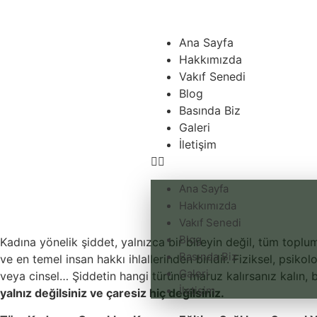
Ana Sayfa
Hakkımızda
Vakıf Senedi
Blog
Basında Biz
Galeri
İletişim
Ana Sayfa
Hakkımızda
Vakıf Senedi
Blog
Kadına yönelik şiddet, yalnızca bir bireyin değil, tüm toplu
Basında Biz
ve en temel insan hakkı ihlallerinden biridir. Fiziksel, psiko
Galeri
veya cinsel… Şiddetin hangi türüne maruz kalırsanız kalın, bi
İletişim
yalnız değilsiniz ve çaresiz hiç değilsiniz.