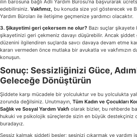
ilin barosuna bağlı Adli Yardım Bürosu’na başvurarak ücrets
edebilirsiniz.
Vakfımız,
bu konuda size yol gösterecek ve Ba
Yardım Büroları ile iletişime geçmenize yardımcı olacaktır.
3. Şikayetimi geri çekersem ne olur?
Bazı suçlar şikayete 
şikayetinizi geri çekmeniz davayı düşürebilir. Ancak şiddet
düzenini ilgilendiren suçlarda savcı davaya devam etme karar
kararı vermeden önce mutlaka bir avukatla ve vakfımızın d
konuşun.
Sonuç: Sessizliğinizi Güce, Adıml
Geleceğe Dönüştürün
Şiddete karşı mücadele bir yolculuktur ve bu yolculukta ya
zorunda değilsiniz. Unutmayın,
Tüm Kadın ve Çocukları Ko
Sağlık ve Sosyal Yardım Vakfı
olarak bizler, bu rehberde b
hukuki ve psikolojik süreçlerde sizin en büyük destekçiniz 
buradayız.
Sessiz kalmak şiddeti besler; sesinizi çıkarmak ve yardım 