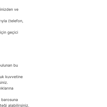
inizden ve
ıyla (telefon,
için geçici
bulunan bu
luk kuvvetine
iniz.
ıklarına
n barosuna
ği alabilirsiniz.