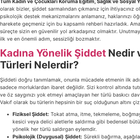
Tüm Kadın ve Çocukları Koruma Eğitim, Sağlık ve Sosyal Y
olarak bizler, şiddet sarmalından çıkmanız için ihtiyacınız o
psikolojik destek mekanizmalarını anlamanız, haklarınızı ö
harekete geçmeniz için bu kapsamlı rehberi hazırladık. Ama
süreçte sizin en güvenilir yol arkadaşınız olmaktır. Unutmay
ilk ve en önemli adım, sessizliği bozmaktır.
Kadına Yönelik Şiddet
Nedir 
Türleri Nelerdir?
Şiddeti doğru tanımlamak, onunla mücadele etmenin ilk adım
sadece morluklardan ibaret değildir. Sizi kontrol altında tu
ve öz saygınızı yok etmeyi amaçlayan her türlü baskıcı davr
Vakıf olarak bu türlerin hepsinin bir suç olduğunun altını çiz
Fiziksel Şiddet:
Tokat atma, itme, tekmeleme, boğmay
kesici veya delici aletlerle saldırma gibi bedensel bü
yönelik her türlü saldırgan eylemdir.
Psikolojik (Duygusal) Şiddet:
Sürekli bağırma, aşağıl