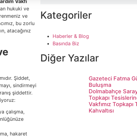
ardım Vakfı
lan hukuki ve
Kategoriler
ğrenmeniz ve
cımız, bu zorlu
ın, atacağınız
Haberler & Blog
Basında Biz
ve
Diğer Yazılar
ıdır. Şiddet,
Gazeteci Fatma Gü
Buluşma
tmayı, sindirmeyi
Dolmabahçe Sarayı’
anış şiddettir.
Topkapı Tesisleri
iyoruz:
Vakfımız Topkapı T
Kahvaltısı
a çalışma,
tünlüğünüze
ama, hakaret